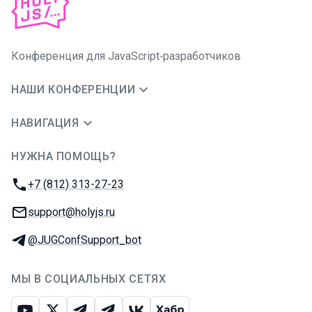
Конференция для JavaScript‑разработчиков
НАШИ КОНФЕРЕНЦИИ
НАВИГАЦИЯ
НУЖНА ПОМОЩЬ?
JUG Ru Group
Телефон:
+7 (812) 313-27-23
E-mail:
support@holyjs.ru
Телеграм:
@JUGConfSupport_bot
МЫ В СОЦИАЛЬНЫХ СЕТЯХ