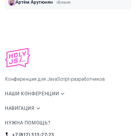
Артём Арутюнян
dbeaver
Конференция для JavaScript‑разработчиков
НАШИ КОНФЕРЕНЦИИ
НАВИГАЦИЯ
НУЖНА ПОМОЩЬ?
JUG Ru Group
Телефон:
+7 (812) 313-27-23