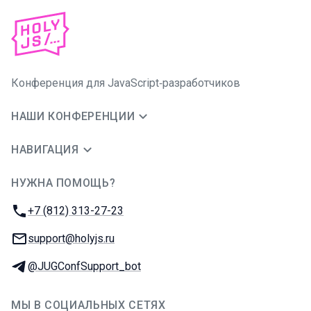
Конференция для JavaScript‑разработчиков
НАШИ КОНФЕРЕНЦИИ
НАВИГАЦИЯ
НУЖНА ПОМОЩЬ?
JUG Ru Group
Телефон:
+7 (812) 313-27-23
E-mail:
support@holyjs.ru
Телеграм:
@JUGConfSupport_bot
МЫ В СОЦИАЛЬНЫХ СЕТЯХ