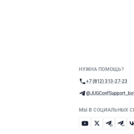
НУЖНА ПОМОЩЬ?
JUG Ru Group
Телефон:
+7 (812) 313-27-23
Телеграм:
@JUGConfSupport_bo
МЫ В СОЦИАЛЬНЫХ С
Ютуб
Икс
Телеграм-
Телег