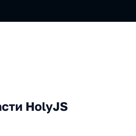
HolyJS 2024 Autumn
сти HolyJS