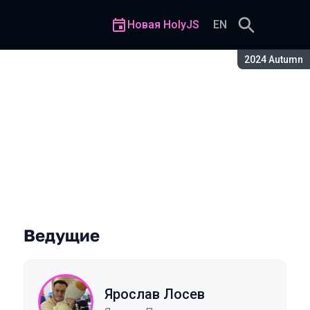
Новая HolyJS
EN
Сезон:
2024 Autumn
Ведущие
Ярослав Лосев