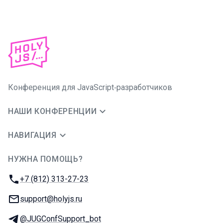
Конференция для JavaScript‑разработчиков
НАШИ КОНФЕРЕНЦИИ
НАВИГАЦИЯ
НУЖНА ПОМОЩЬ?
JUG Ru Group
Телефон:
+7 (812) 313-27-23
E-mail:
support@holyjs.ru
Телеграм:
@JUGConfSupport_bot