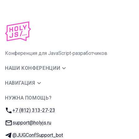
Конференция для JavaScript‑разработчиков
НАШИ КОНФЕРЕНЦИИ
НАВИГАЦИЯ
НУЖНА ПОМОЩЬ?
JUG Ru Group
Телефон:
+7 (812) 313-27-23
E-mail:
support@holyjs.ru
Телеграм:
@JUGConfSupport_bot