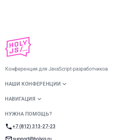
Конференция для JavaScript‑разработчиков
НАШИ КОНФЕРЕНЦИИ
НАВИГАЦИЯ
НУЖНА ПОМОЩЬ?
JUG Ru Group
Телефон:
+7 (812) 313-27-23
E-mail:
support@holyjs.ru