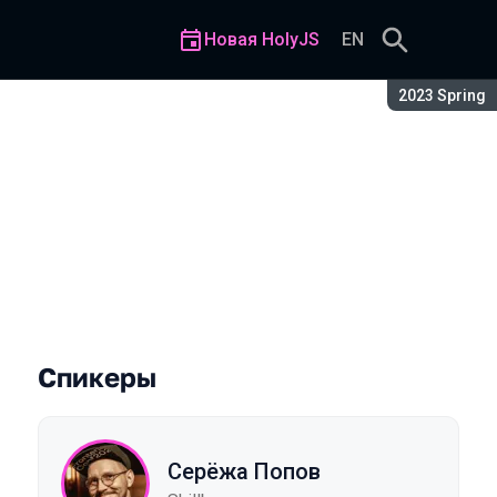
Новая HolyJS
EN
Сезон:
2023 Spring
Спикеры
Серёжа Попов