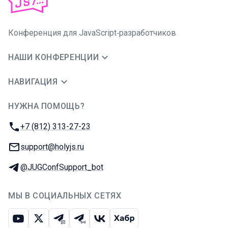
Конференция для JavaScript‑разработчиков
НАШИ КОНФЕРЕНЦИИ
НАВИГАЦИЯ
НУЖНА ПОМОЩЬ?
JUG Ru Group
Телефон:
+7 (812) 313-27-23
E-mail:
support@holyjs.ru
Телеграм:
@JUGConfSupport_bot
МЫ В СОЦИАЛЬНЫХ СЕТЯХ
Ютуб
Икс
Телеграм-чат
Телеграм-канал
ВКонтакте
Хабр