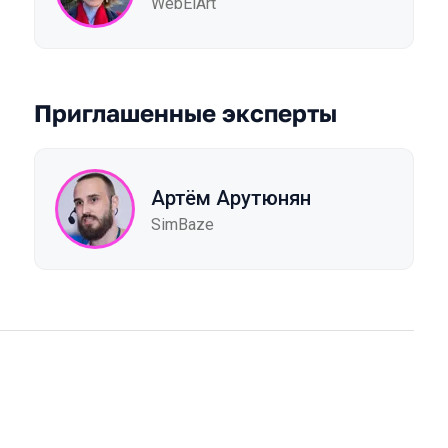
WebElArt
Приглашенные эксперты
Артём Арутюнян
SimBaze