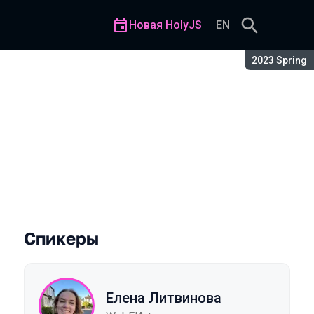
Новая HolyJS
EN
Сезон:
2023 Spring
x? (Часть 2)
Спикеры
Елена Литвинова