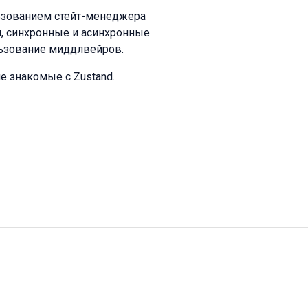
льзованием стейт-менеджера
и, синхронные и асинхронные
льзование миддлвейров.
е знакомые с Zustand.