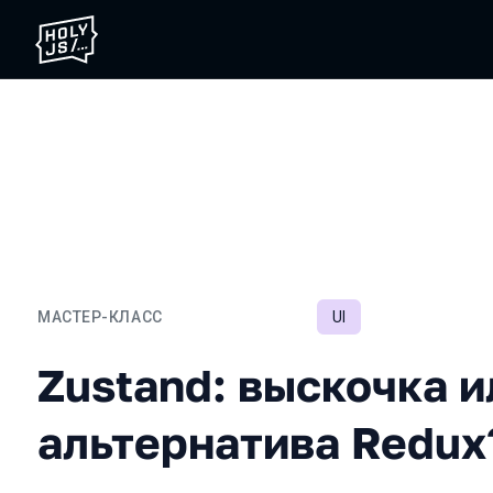
МАСТЕР-КЛАСС
UI
Zustand: выскочка или с
Zustand: выскочка и
альтернатива Redux?