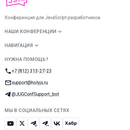
Конференция для JavaScript‑разработчиков
НАШИ КОНФЕРЕНЦИИ
НАВИГАЦИЯ
НУЖНА ПОМОЩЬ?
JUG Ru Group
Телефон:
+7 (812) 313-27-23
E-mail:
support@holyjs.ru
Телеграм:
@JUGConfSupport_bot
МЫ В СОЦИАЛЬНЫХ СЕТЯХ
Ютуб
Икс
Телеграм-чат
Телеграм-канал
ВКонтакте
Хабр