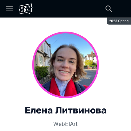
Сезон:
2023 Spring
Елена Литвинова
WebElArt