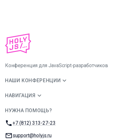
Конференция для JavaScript‑разработчиков
НАШИ КОНФЕРЕНЦИИ
НАВИГАЦИЯ
НУЖНА ПОМОЩЬ?
JUG Ru Group
Телефон:
+7 (812) 313-27-23
E-mail:
support@holyjs.ru