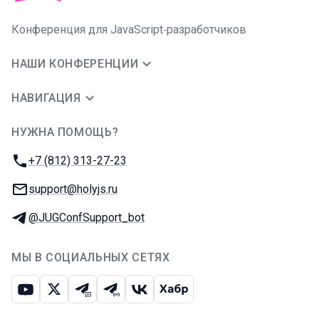
Конференция для JavaScript‑разработчиков
НАШИ КОНФЕРЕНЦИИ
НАВИГАЦИЯ
НУЖНА ПОМОЩЬ?
JUG Ru Group
Телефон:
+7 (812) 313-27-23
E-mail:
support@holyjs.ru
Телеграм:
@JUGConfSupport_bot
МЫ В СОЦИАЛЬНЫХ СЕТЯХ
Ютуб
Икс
Телеграм-чат
Телеграм-канал
ВКонтакте
Хабр