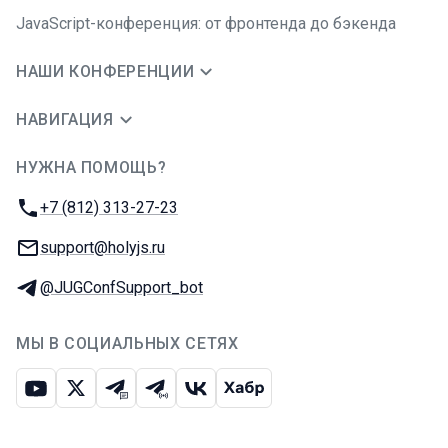
JavaScript-конференция: от фронтенда до бэкенда
НАШИ КОНФЕРЕНЦИИ
НАВИГАЦИЯ
НУЖНА ПОМОЩЬ?
JUG Ru Group
Телефон:
+7 (812) 313-27-23
E-mail:
support@holyjs.ru
Телеграм:
@JUGConfSupport_bot
МЫ В СОЦИАЛЬНЫХ СЕТЯХ
Ютуб
Икс
Телеграм-чат
Телеграм-канал
ВКонтакте
Хабр