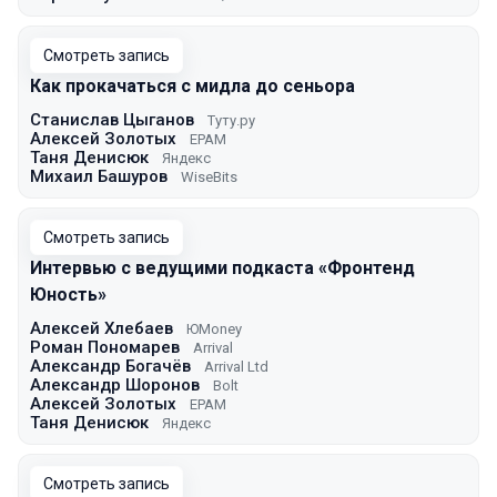
Смотреть запись
Как прокачаться с мидла до сеньора
Станислав Цыганов
Туту.ру
Алексей Золотых
EPAM
Таня Денисюк
Яндекс
Михаил Башуров
WiseBits
Смотреть запись
Интервью с ведущими подкаста «Фронтенд
Юность»
Алексей Хлебаев
ЮMoney
Роман Пономарев
Arrival
Александр Богачёв
Arrival Ltd
Александр Шоронов
Bolt
Алексей Золотых
EPAM
Таня Денисюк
Яндекс
Смотреть запись