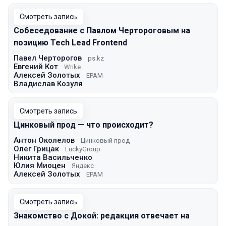
Смотреть запись
Собеседование с Павлом Чертороговым на
позицию Tech Lead Frontend
Павел Черторогов
ps.kz
Евгений Кот
Wrike
Алексей Золотых
EPAM
Владислав Козуля
Смотреть запись
Цинковый прод — что происходит?
Антон Околелов
Цинковый прод
Олег Грицак
LuckyGroup
Никита Васильченко
Юлия Миоцен
Яндекс
Алексей Золотых
EPAM
Смотреть запись
Знакомство с Докой: редакция отвечает на