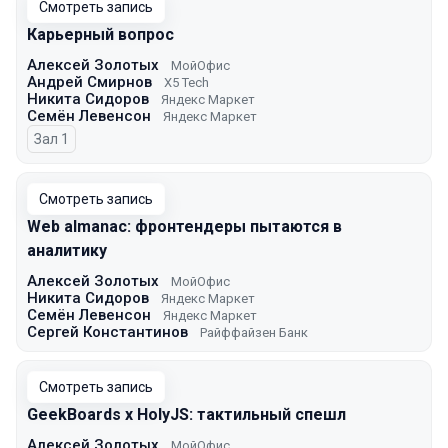
Смотреть запись
Карьерный вопрос
Алексей Золотых
МойОфис
Андрей Смирнов
X5 Tech
Никита Сидоров
Яндекс Маркет
Семён Левенсон
Яндекс Маркет
Зал 1
Смотреть запись
Web almanac: фронтендеры пытаются в
аналитику
Алексей Золотых
МойОфис
Никита Сидоров
Яндекс Маркет
Семён Левенсон
Яндекс Маркет
Сергей Константинов
Райффайзен Банк
Смотреть запись
GeekBoards x HolyJS: тактильный спешл
Алексей Золотых
МойОфис