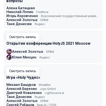
вопросы
Алена Батицкая
Николай Лопин
FreeNow
Игорь Коровченко
Воронежский государственный университет
Алексей Золотых
EPAM
Таня Денисюк
Яндекс
Смотреть запись
Открытие конференции HolyJS 2021 Moscow
Алексей Золотых
EPAM
Юлия Миоцен
Яндекс
Смотреть запись
Игра «Holy Чудес»
Михаил Башуров
WiseBits
Алексей Березин
Joyn GmbH
Дмитрий Коваленко
Lightsource.ai
Таня Денисюк
Яндекс
Алексей Золотых
EPAM
Сергей Рубанов
BeerJS / TC39