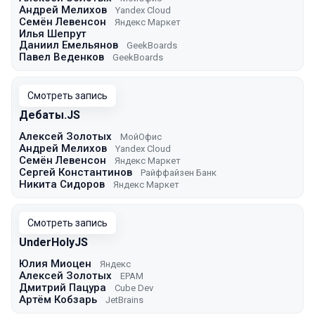
Андрей Мелихов
Yandex Cloud
Семён Левенсон
Яндекс Маркет
Илья Шепрут
Даниил Емельянов
GeekBoards
Павел Веденков
GeekBoards
Смотреть запись
Дебаты.JS
Алексей Золотых
МойОфис
Андрей Мелихов
Yandex Cloud
Семён Левенсон
Яндекс Маркет
Сергей Константинов
Райффайзен Банк
Никита Сидоров
Яндекс Маркет
Смотреть запись
UnderHolyJS
Юлия Миоцен
Яндекс
Алексей Золотых
EPAM
Дмитрий Пацура
Cube Dev
Артём Кобзарь
JetBrains