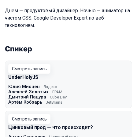
Днем — продуктовый дизайнер. Ночью — аниматор на
чистом CSS. Google Developer Expert по веб-
технологиям.
Спикер
Выступления в сезоне 2021 Moscow
Смотреть запись
UnderHolyJS
Юлия Миоцен
Яндекс
Алексей Золотых
EPAM
Дмитрий Пацура
Cube Dev
Артём Кобзарь
JetBrains
Смотреть запись
Цинковый прод — что происходит?
Антон Околелов
Цинковый прод