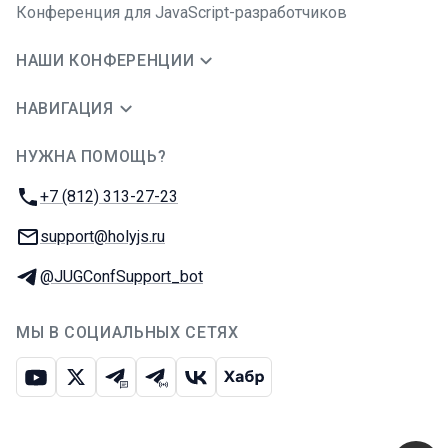
Конференция для JavaScript-разработчиков
НАШИ КОНФЕРЕНЦИИ
НАВИГАЦИЯ
НУЖНА ПОМОЩЬ?
JUG Ru Group
Телефон:
+7 (812) 313-27-23
E-mail:
support@holyjs.ru
Телеграм:
@JUGConfSupport_bot
МЫ В СОЦИАЛЬНЫХ СЕТЯХ
Ютуб
Икс
Телеграм-чат
Телеграм-канал
ВКонтакте
Хабр