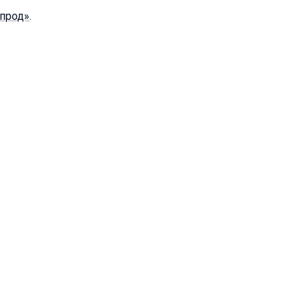
прод»
.