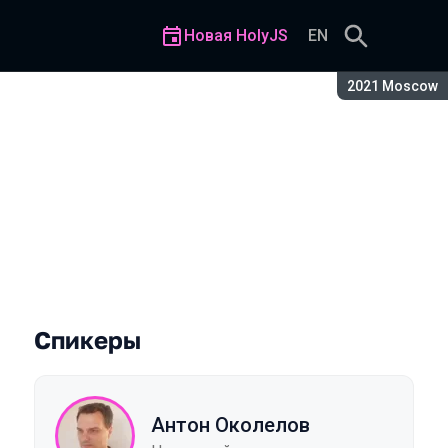
Новая HolyJS
EN
Сезон:
2021 Moscow
Спикеры
Антон Околелов