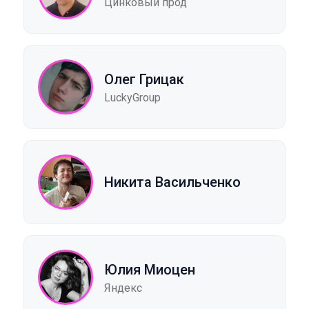
Цинковый прод
Олег Грицак
LuckyGroup
Никита Васильченко
Юлия Миоцен
Яндекс