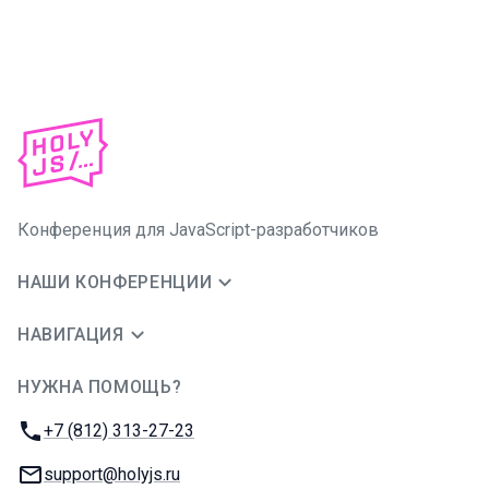
Конференция для JavaScript-разработчиков
НАШИ КОНФЕРЕНЦИИ
НАВИГАЦИЯ
НУЖНА ПОМОЩЬ?
JUG Ru Group
Телефон:
+7 (812) 313-27-23
E-mail:
support@holyjs.ru