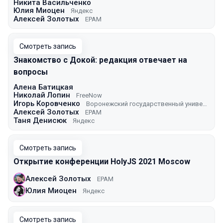
Никита Васильченко
Юлия Миоцен
Яндекс
Алексей Золотых
EPAM
Смотреть запись
Знакомство с Докой: редакция отвечает на
вопросы
Алена Батицкая
Николай Лопин
FreeNow
Игорь Коровченко
Воронежский государственный университет
Алексей Золотых
EPAM
Таня Денисюк
Яндекс
Смотреть запись
Открытие конференции HolyJS 2021 Moscow
Алексей Золотых
EPAM
Юлия Миоцен
Яндекс
Смотреть запись