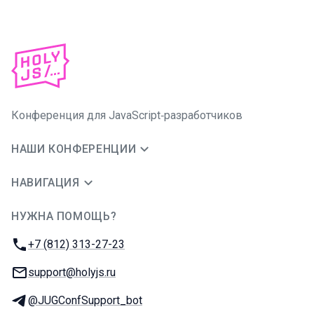
Конференция для JavaScript‑разработчиков
НАШИ КОНФЕРЕНЦИИ
НАВИГАЦИЯ
НУЖНА ПОМОЩЬ?
JUG Ru Group
Телефон:
+7 (812) 313-27-23
E-mail:
support@holyjs.ru
Телеграм:
@JUGConfSupport_bot