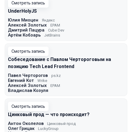
Смотреть запись
UnderHolyJS
Юлия Миоцен
Яндекс
Алексей Золотых
EPAM
Дмитрий Пацура
Cube Dev
Артём Кобзарь
JetBrains
Смотреть запись
Собеседование с Павлом Чертороговым на
позицию Tech Lead Frontend
Павел Черторогов
ps.kz
Евгений Кот
Wrike
Алексей Золотых
EPAM
Владислав Козуля
Смотреть запись
Цинковый прод — что происходит?
Антон Околелов
Цинковый прод
Олег Грицак
LuckyGroup