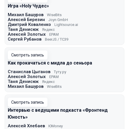
Игра «Holy Чудес»
Михаил Башуров
WiseBits
Алексей Березин
Joyn GmbH
Дмитрий Коваленко
Lightsource.ai
Таня Денисюк
Яндекс
Алексей Золотых
EPAM
Сергей Рубанов
BeerJS / TC39
Смотреть запись
Как прокачаться с мидла до сеньора
Станислав Цыганов
Туту.ру
Алексей Золотых
EPAM
Таня Денисюк
Яндекс
Михаил Башуров
WiseBits
Смотреть запись
Интервью с ведущими подкаста «Фронтенд
Юность»
Алексей Хлебаев
ЮMoney