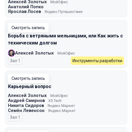
Алексей Золотых
МойОфис
Анатолий Попко
Ярослав Лосев
Яндекс Путешествия
Смотреть запись
Борьба с ветряными мельницами, или Как жить с
техническим долгом
Алексей Золотых
МойОфис
Зал 1
Инструменты разработки
Смотреть запись
Карьерный вопрос
Алексей Золотых
МойОфис
Андрей Смирнов
X5 Tech
Никита Сидоров
Яндекс Маркет
Семён Левенсон
Яндекс Маркет
Зал 1