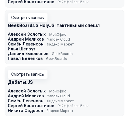
Сергей Константинов
Райффайзен Банк
Смотреть запись
GeekBoards x HolyJS: тактильный спешл
Алексей Золотых
МойОфис
Андрей Мелихов
Yandex Cloud
Семён Левенсон
Яндекс Маркет
Илья Шепрут
Даниил Емельянов
GeekBoards
Павел Веденков
GeekBoards
Смотреть запись
Дебаты.JS
Алексей Золотых
МойОфис
Андрей Мелихов
Yandex Cloud
Семён Левенсон
Яндекс Маркет
Сергей Константинов
Райффайзен Банк
Никита Сидоров
Яндекс Маркет