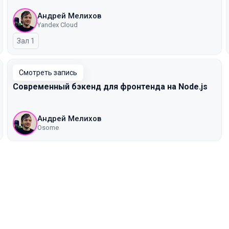
Андрей Мелихов
Yandex Cloud
Зал 1
Смотреть запись
Cовременный бэкенд для фронтенда на Node.js
Андрей Мелихов
Osome