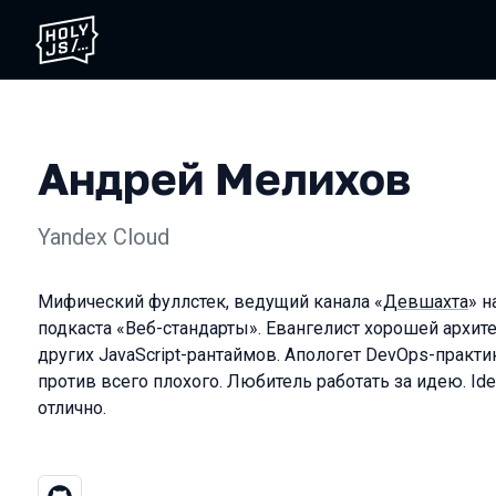
Андрей Мелихов
Yandex Cloud
Мифический фуллстек, ведущий канала «
Девшахта
» н
подкаста «Веб-стандарты». Евангелист хорошей архитек
других JavaScript-рантаймов. Апологет DevOps-практи
против всего плохого. Любитель работать за идею. Id
отлично.