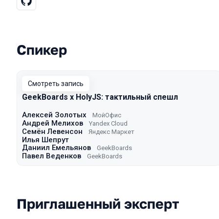
Спикер
Выступления в сезоне 2022 Autumn
Смотреть запись
GeekBoards x HolyJS: тактильный спешл
Алексей Золотых
МойОфис
Андрей Мелихов
Yandex Cloud
Семён Левенсон
Яндекс Маркет
Илья Шепрут
Даниил Емельянов
GeekBoards
Павел Веденков
GeekBoards
Приглашенный эксперт