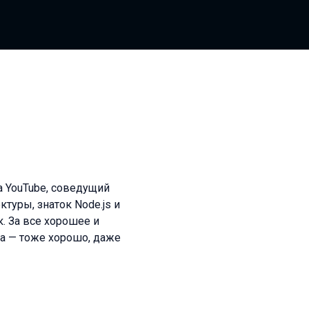
а YouTube, соведущий
туры, знаток Node.js и
к. За все хорошее и
ea — тоже хорошо, даже