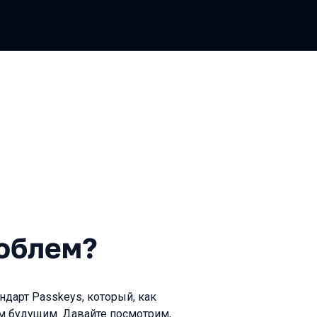
м?
роблем?
ндарт Passkeys, который, как
м будущим. Давайте посмотрим,