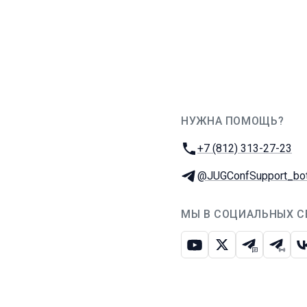
НУЖНА ПОМОЩЬ?
JUG Ru Group
Телефон:
+7 (812) 313-27-23
Телеграм:
@JUGConfSupport_bo
МЫ В СОЦИАЛЬНЫХ С
Ютуб
Икс
Телеграм-
Телег