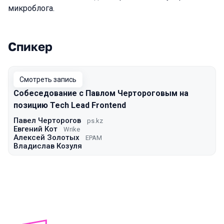
микроблога.
Спикер
Выступления в сезоне 2021 Moscow
Смотреть запись
Собеседование с Павлом Чертороговым на
позицию Tech Lead Frontend
Павел Черторогов
ps.kz
Евгений Кот
Wrike
Алексей Золотых
EPAM
Владислав Козуля