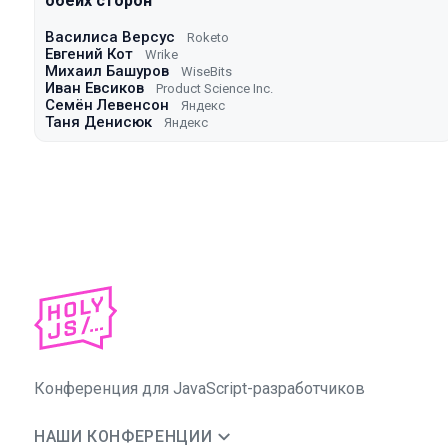
обеих сторон
Василиса Версус
Roketo
Евгений Кот
Wrike
Михаил Башуров
WiseBits
Иван Евсиков
Product Science Inc.
Семён Левенсон
Яндекс
Таня Денисюк
Яндекс
Конференция для JavaScript-разработчиков
НАШИ КОНФЕРЕНЦИИ