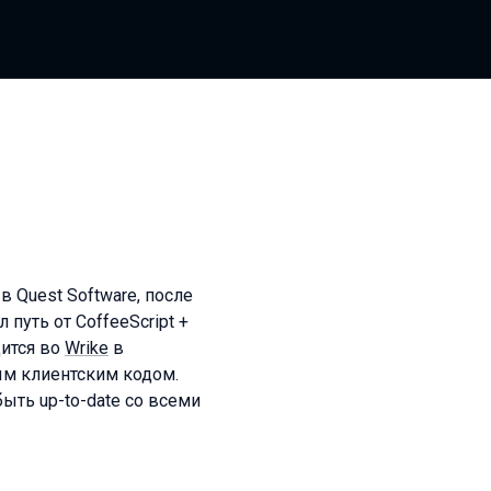
в Quest Software, после
 путь от CoffeeScript +
дится во
Wrike
в
м клиентским кодом.
быть up-to-date со всеми