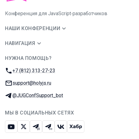
Конференция для JavaScript‑разработчиков
НАШИ КОНФЕРЕНЦИИ
НАВИГАЦИЯ
НУЖНА ПОМОЩЬ?
JUG Ru Group
Телефон:
+7 (812) 313-27-23
E-mail:
support@holyjs.ru
Телеграм:
@JUGConfSupport_bot
МЫ В СОЦИАЛЬНЫХ СЕТЯХ
Ютуб
Икс
Телеграм-чат
Телеграм-канал
ВКонтакте
Хабр