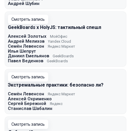
Андрей Шубин
Смотреть запись
GeekBoards x HolyJS: тактильный спешл
Алексей Золотых
МойОфис
Андрей Мелихов
Yandex Cloud
Семён Левенсон
Яндекс Маркет
Илья Шепрут
Даниил Емельянов
GeekBoards
Павел Веденков
GeekBoards
Смотреть запись
Экстремальные практики: безопасно ли?
Семён Левенсон
Яндекс Маркет
Алексей Охрименко
Сергей Бережной
Яндекс
Станислав Шабалин
Смотреть запись