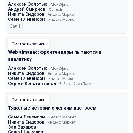
Алексей Золотых
МойОфис
Андрей Смирнов
X5 Tech
Никита Сидоров
Яндекс Маркет
Семён Левенсон
Яндекс Маркет
Зал 1
Смотреть запись
Web almanac: фронтендеры пытаются в
аналитику
Алексей Золотых
МойОфис
Никита Сидоров
Яндекс Маркет
Семён Левенсон
Яндекс Маркет
Сергей Константинов
Райффайзен Банк
Смотреть запись
Тяжелые истории с легким настроем
Семён Левенсон
Яндекс Маркет
Никита Сидоров
Яндекс Маркет
Зар Захаров
Саша Шинкевич