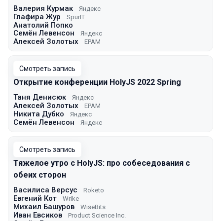
Валерия Курмак
Яндекс
Глафира Жур
SpurIT
Анатолий Попко
Семён Левенсон
Яндекс
Алексей Золотых
EPAM
Смотреть запись
Открытие конференции HolyJS 2022 Spring
Таня Денисюк
Яндекс
Алексей Золотых
EPAM
Никита Дубко
Яндекс
Семён Левенсон
Яндекс
Смотреть запись
Тяжелое утро с HolyJS: про собеседования с
обеих сторон
Василиса Версус
Roketo
Евгений Кот
Wrike
Михаил Башуров
WiseBits
Иван Евсиков
Product Science Inc.