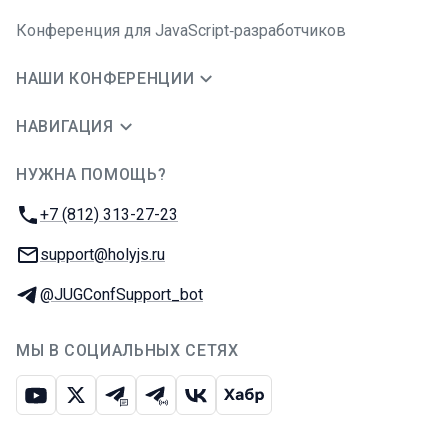
Конференция для JavaScript‑разработчиков
НАШИ КОНФЕРЕНЦИИ
НАВИГАЦИЯ
НУЖНА ПОМОЩЬ?
JUG Ru Group
Телефон:
+7 (812) 313-27-23
E-mail:
support@holyjs.ru
Телеграм:
@JUGConfSupport_bot
МЫ В СОЦИАЛЬНЫХ СЕТЯХ
Ютуб
Икс
Телеграм-чат
Телеграм-канал
ВКонтакте
Хабр