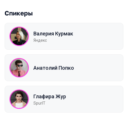
Спикеры
Валерия Курмак
Яндекс
Анатолий Попко
Глафира Жур
SpurIT