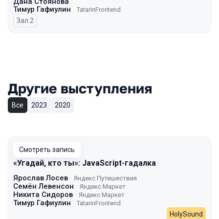
Дана Стоянова
Тимур Гафиулин
TatarinFrontend
Зал 2
Другие выступления
Все
2023
2020
Смотреть запись
«Угадай, кто ты»: JavaScript-гадалка
Ярослав Лосев
Яндекс Путешествия
Семён Левенсон
Яндекс Маркет
Никита Сидоров
Яндекс Маркет
Тимур Гафиулин
TatarinFrontend
HolySound