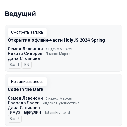
Ведущий
Смотреть запись
Открытие офлайн-части HolyJS 2024 Spring
Семён Левенсон
Яндекс Маркет
Никита Сидоров
Яндекс Маркет
Дана Стоянова
Зал 1
На английском языке
EN
Не записывалось
Code in the Dark
Семён Левенсон
Яндекс Маркет
Ярослав Лосев
Яндекс Путешествия
Дана Стоянова
Тимур Гафиулин
TatarinFrontend
Зал 2