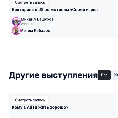
Смотреть запись
Викторина о JS по мотивам «Cвоей игры»
Михаил Башуров
WiseBits
Артём Кобзарь
Другие выступления
Все
20
Смотреть запись
Кому в АйТи жить хорошо?