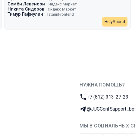
Семён Левенсон
Яндекс Маркет
Никита Сидоров
Яндекс Маркет
Тимур Гафиулин
TatarinFrontend
HolySound
НУЖНА ПОМОЩЬ?
JUG Ru Group
Телефон:
+7 (812) 313-27-23
Телеграм:
@JUGConfSupport_bo
МЫ В СОЦИАЛЬНЫХ С