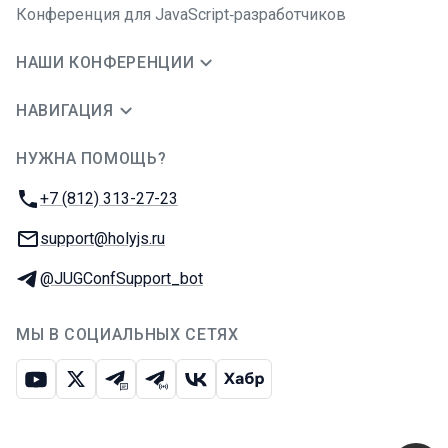
Конференция для JavaScript‑разработчиков
НАШИ КОНФЕРЕНЦИИ
НАВИГАЦИЯ
НУЖНА ПОМОЩЬ?
JUG Ru Group
Телефон:
+7 (812) 313-27-23
E-mail:
support@holyjs.ru
Телеграм:
@JUGConfSupport_bot
МЫ В СОЦИАЛЬНЫХ СЕТЯХ
Ютуб
Икс
Телеграм-чат
Телеграм-канал
ВКонтакте
Хабр