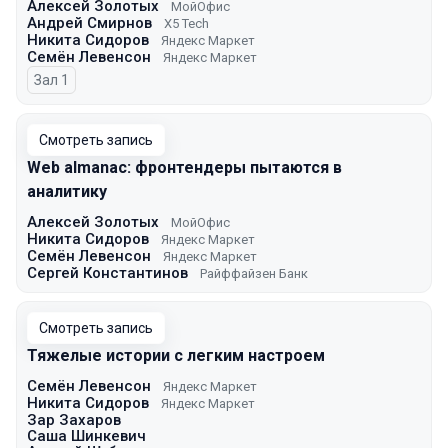
Алексей Золотых
МойОфис
Андрей Смирнов
X5 Tech
Никита Сидоров
Яндекс Маркет
Семён Левенсон
Яндекс Маркет
Зал 1
Смотреть запись
Web almanac: фронтендеры пытаются в
аналитику
Алексей Золотых
МойОфис
Никита Сидоров
Яндекс Маркет
Семён Левенсон
Яндекс Маркет
Сергей Константинов
Райффайзен Банк
Смотреть запись
Тяжелые истории с легким настроем
Семён Левенсон
Яндекс Маркет
Никита Сидоров
Яндекс Маркет
Зар Захаров
Саша Шинкевич