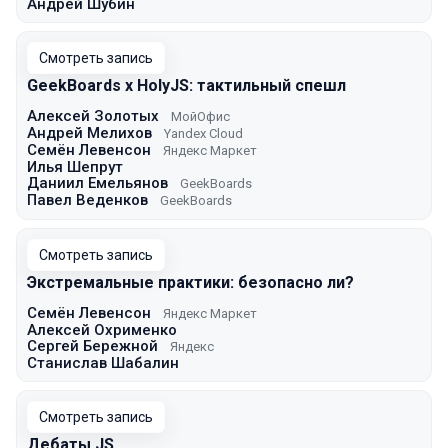
Андрей Шубин
Смотреть запись
GeekBoards x HolyJS: тактильный спешл
Алексей Золотых
МойОфис
Андрей Мелихов
Yandex Cloud
Семён Левенсон
Яндекс Маркет
Илья Шепрут
Даниил Емельянов
GeekBoards
Павел Веденков
GeekBoards
Смотреть запись
Экстремальные практики: безопасно ли?
Семён Левенсон
Яндекс Маркет
Алексей Охрименко
Сергей Бережной
Яндекс
Станислав Шабалин
Смотреть запись
Дебаты.JS