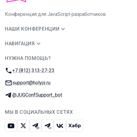
Конференция для JavaScript‑разработчиков
НАШИ КОНФЕРЕНЦИИ
НАВИГАЦИЯ
НУЖНА ПОМОЩЬ?
JUG Ru Group
Телефон:
+7 (812) 313-27-23
E-mail:
support@holyjs.ru
Телеграм:
@JUGConfSupport_bot
МЫ В СОЦИАЛЬНЫХ СЕТЯХ
Ютуб
Икс
Телеграм-чат
Телеграм-канал
ВКонтакте
Хабр