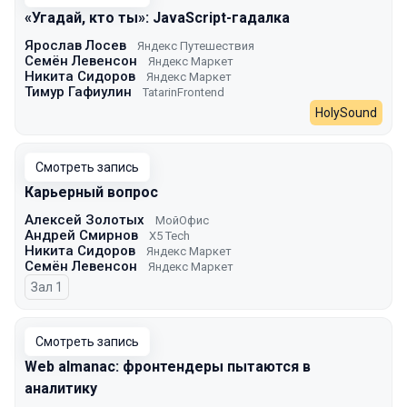
«Угадай, кто ты»: JavaScript-гадалка
Ярослав Лосев
Яндекс Путешествия
Семён Левенсон
Яндекс Маркет
Никита Сидоров
Яндекс Маркет
Тимур Гафиулин
TatarinFrontend
HolySound
Смотреть запись
Карьерный вопрос
Алексей Золотых
МойОфис
Андрей Смирнов
X5 Tech
Никита Сидоров
Яндекс Маркет
Семён Левенсон
Яндекс Маркет
Зал 1
Смотреть запись
Web almanac: фронтендеры пытаются в
аналитику