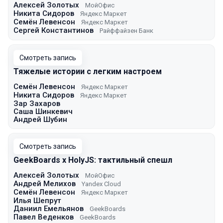
Алексей Золотых
МойОфис
Никита Сидоров
Яндекс Маркет
Семён Левенсон
Яндекс Маркет
Сергей Константинов
Райффайзен Банк
Смотреть запись
Тяжелые истории с легким настроем
Семён Левенсон
Яндекс Маркет
Никита Сидоров
Яндекс Маркет
Зар Захаров
Саша Шинкевич
Андрей Шубин
Смотреть запись
GeekBoards x HolyJS: тактильный спешл
Алексей Золотых
МойОфис
Андрей Мелихов
Yandex Cloud
Семён Левенсон
Яндекс Маркет
Илья Шепрут
Даниил Емельянов
GeekBoards
Павел Веденков
GeekBoards