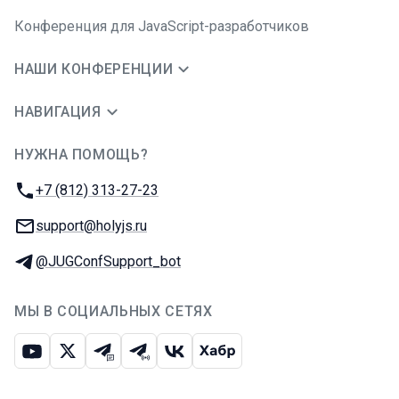
Конференция для JavaScript-разработчиков
НАШИ КОНФЕРЕНЦИИ
НАВИГАЦИЯ
НУЖНА ПОМОЩЬ?
JUG Ru Group
Телефон:
+7 (812) 313-27-23
E-mail:
support@holyjs.ru
Телеграм:
@JUGConfSupport_bot
МЫ В СОЦИАЛЬНЫХ СЕТЯХ
Ютуб
Икс
Телеграм-чат
Телеграм-канал
ВКонтакте
Хабр