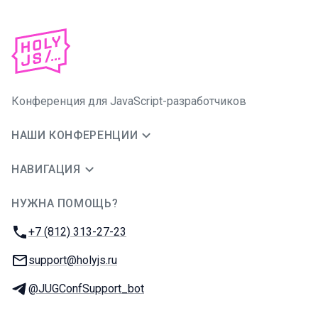
Конференция для JavaScript-разработчиков
НАШИ КОНФЕРЕНЦИИ
НАВИГАЦИЯ
НУЖНА ПОМОЩЬ?
JUG Ru Group
Телефон:
+7 (812) 313-27-23
E-mail:
support@holyjs.ru
Телеграм:
@JUGConfSupport_bot