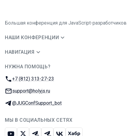
Большая конференция для JavaScript-разработчиков
НАШИ КОНФЕРЕНЦИИ
НАВИГАЦИЯ
НУЖНА ПОМОЩЬ?
JUG Ru Group
Телефон:
+7 (812) 313-27-23
E-mail:
support@holyjs.ru
Телеграм:
@JUGConfSupport_bot
МЫ В СОЦИАЛЬНЫХ СЕТЯХ