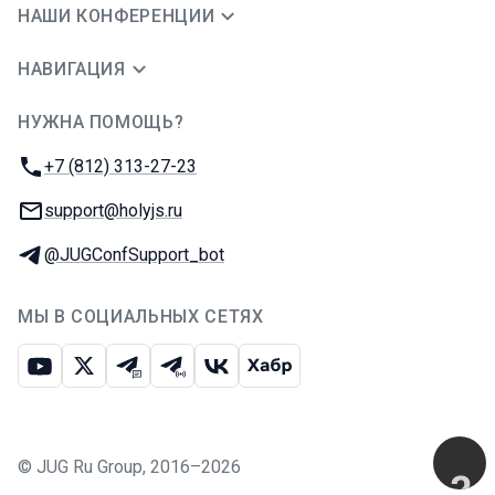
НАШИ КОНФЕРЕНЦИИ
НАВИГАЦИЯ
НУЖНА ПОМОЩЬ?
JUG Ru Group
Телефон:
+7 (812) 313-27-23
E-mail:
support@holyjs.ru
Телеграм:
@JUGConfSupport_bot
МЫ В СОЦИАЛЬНЫХ СЕТЯХ
Ютуб
Икс
Телеграм-чат
Телеграм-канал
ВКонтакте
Хабр
©
JUG Ru Group
,
2016–2026