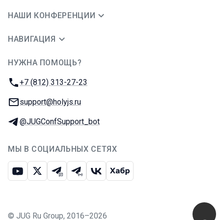
НАШИ КОНФЕРЕНЦИИ
НАВИГАЦИЯ
НУЖНА ПОМОЩЬ?
JUG Ru Group
Телефон:
+7 (812) 313-27-23
E-mail:
support@holyjs.ru
Телеграм:
@JUGConfSupport_bot
МЫ В СОЦИАЛЬНЫХ СЕТЯХ
Ютуб
Икс
Телеграм-чат
Телеграм-канал
ВКонтакте
Хабр
©
JUG Ru Group
,
2016–2026