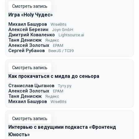
Смотреть запись
Игра «Holy Чудес»
Михаил Башуров
WiseBits
Алексей Березин
Joyn GmbH
Дмитрий Коваленко
Lightsource.ai
Таня Денисюк
Яндекс
Алексей Золотых
EPAM
Сергей Рубанов
BeerJS / TC39
Смотреть запись
Как прокачаться с мидла до сеньора
Станислав Цыганов
Туту.ру
Алексей Золотых
EPAM
Таня Денисюк
Яндекс
Михаил Башуров
WiseBits
Смотреть запись
Интервью с ведущими подкаста «Фронтенд
Юность»