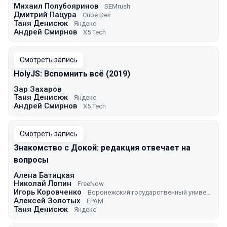
Михаил Полубояринов
SEMrush
Дмитрий Пацура
Cube Dev
Таня Денисюк
Яндекс
Андрей Смирнов
X5 Tech
Смотреть запись
HolyJS: Вспомнить всё (2019)
Зар Захаров
Таня Денисюк
Яндекс
Андрей Смирнов
X5 Tech
Смотреть запись
Знакомство с Докой: редакция отвечает на
вопросы
Алена Батицкая
Николай Лопин
FreeNow
Игорь Коровченко
Воронежский государственный университет
Алексей Золотых
EPAM
Таня Денисюк
Яндекс