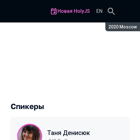
Новая HolyJS
EN
Сезон:
2020 Moscow
те
Спикеры
Таня Денисюк