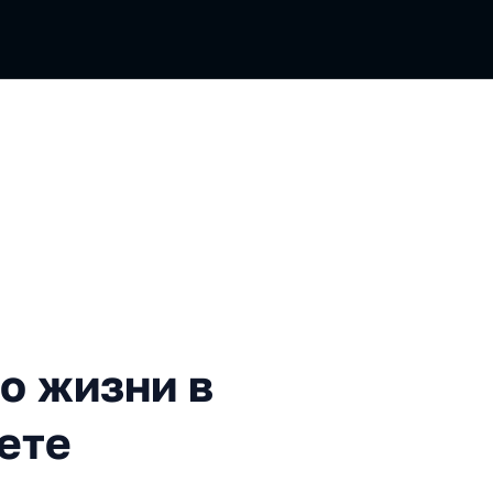
зни в Программном комите
о жизни в
ете