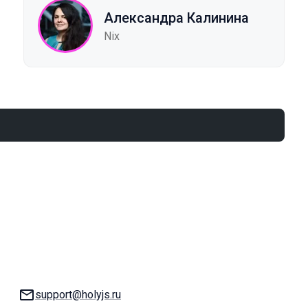
Александра Калинина
Nix
E-mail:
support@holyjs.ru