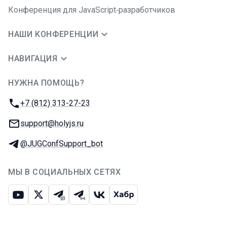
Конференция для JavaScript‑разработчиков
НАШИ КОНФЕРЕНЦИИ
НАВИГАЦИЯ
НУЖНА ПОМОЩЬ?
JUG Ru Group
Телефон:
+7 (812) 313-27-23
E-mail:
support@holyjs.ru
Телеграм:
@JUGConfSupport_bot
МЫ В СОЦИАЛЬНЫХ СЕТЯХ
Ютуб
Икс
Телеграм-чат
Телеграм-канал
ВКонтакте
Хабр