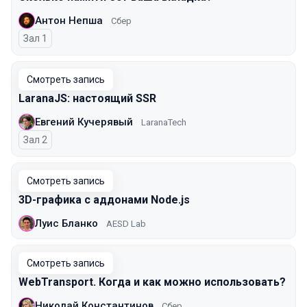
Антон Непша
Сбер
Зал 1
Смотреть запись
LaranaJS: настоящий SSR
Евгений Кучерявый
LaranaTech
Зал 2
Смотреть запись
3D-графика с аддонами Node.js
Луис Бланко
AESD Lab
Смотреть запись
WebTransport. Когда и как можно использовать?
Николай Константинов
Сбер