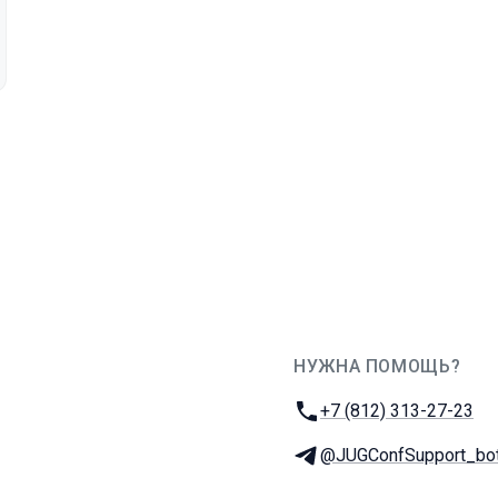
НУЖНА ПОМОЩЬ?
JUG Ru Group
Телефон:
+7 (812) 313-27-23
Телеграм:
@JUGConfSupport_bo