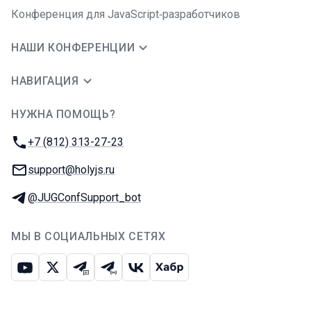
Конференция для JavaScript‑разработчиков
НАШИ КОНФЕРЕНЦИИ
НАВИГАЦИЯ
НУЖНА ПОМОЩЬ?
JUG Ru Group
Телефон:
+7 (812) 313-27-23
E-mail:
support@holyjs.ru
Телеграм:
@JUGConfSupport_bot
МЫ В СОЦИАЛЬНЫХ СЕТЯХ
Ютуб
Икс
Телеграм-чат
Телеграм-канал
ВКонтакте
Хабр