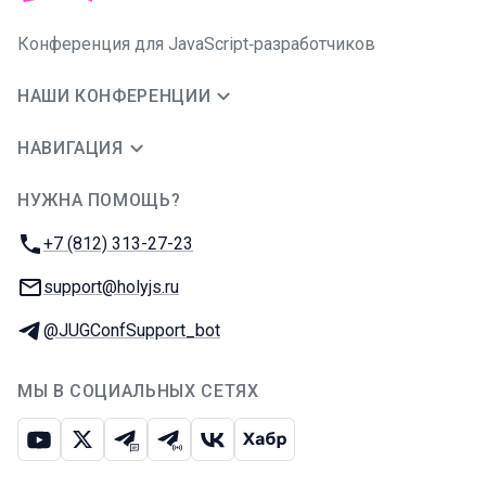
Конференция для JavaScript‑разработчиков
НАШИ КОНФЕРЕНЦИИ
НАВИГАЦИЯ
НУЖНА ПОМОЩЬ?
JUG Ru Group
Телефон:
+7 (812) 313-27-23
E-mail:
support@holyjs.ru
Телеграм:
@JUGConfSupport_bot
МЫ В СОЦИАЛЬНЫХ СЕТЯХ
Ютуб
Икс
Телеграм-чат
Телеграм-канал
ВКонтакте
Хабр