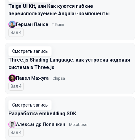
Taiga UI Kit, или Как куются гибкие
переиспользуемые Angular-компоненты
Герман Панов
Т-Банк
Зал 4
Смотреть запись
Three.js Shading Language: как устроена нодовая
система в Three.js
Павел Мажуга
Chipsa
Зал 4
Смотреть запись
Разработка embedding SDK
Александр Полянкин
Metabase
Зал 4