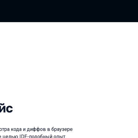
йс
отра кода и диффов в браузере
ебе целью IDE-подобный опыт