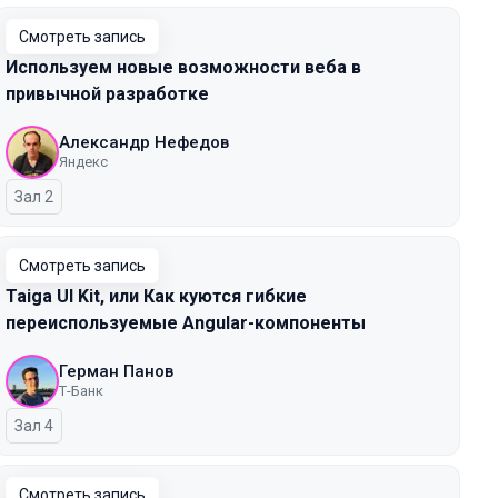
Смотреть запись
Используем новые возможности веба в
привычной разработке
Александр Нефедов
Яндекс
Зал 2
Смотреть запись
Taiga UI Kit, или Как куются гибкие
переиспользуемые Angular-компоненты
Герман Панов
Т-Банк
Зал 4
Смотреть запись