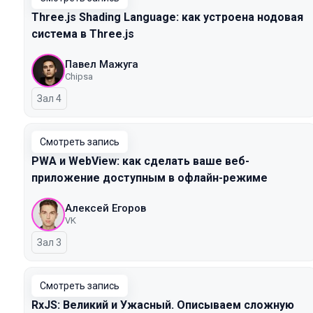
Three.js Shading Language: как устроена нодовая
система в Three.js
Павел Мажуга
Chipsa
Зал 4
Смотреть запись
PWA и WebView: как сделать ваше веб-
приложение доступным в офлайн-режиме
Алексей Егоров
VK
Зал 3
Смотреть запись
RxJS: Великий и Ужасный. Описываем сложную