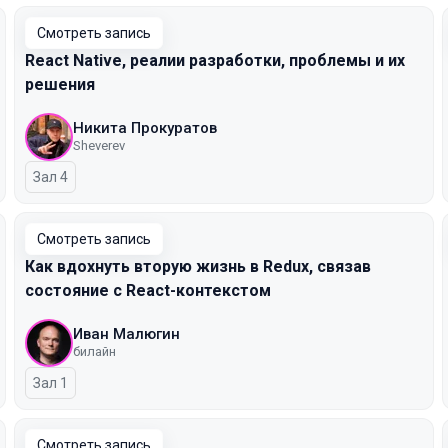
Смотреть запись
React Native, реалии разработки, проблемы и их
решения
Никита Прокуратов
Sheverev
Зал 4
Смотреть запись
Как вдохнуть вторую жизнь в Redux, связав
состояние с React-контекстом
Иван Малюгин
билайн
Зал 1
Смотреть запись