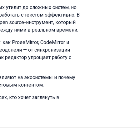
х утилит до сложных систем, но
аботать с текстом эффективно. В
pen source-инструмент, который
между ними в реальном времени.
как ProseMirror, CodeMirror и
реодолели — от синхронизации
к редактор упрощает работу с
влияют на экосистемы и почему
стовым контентом.
ех, кто хочет заглянуть в