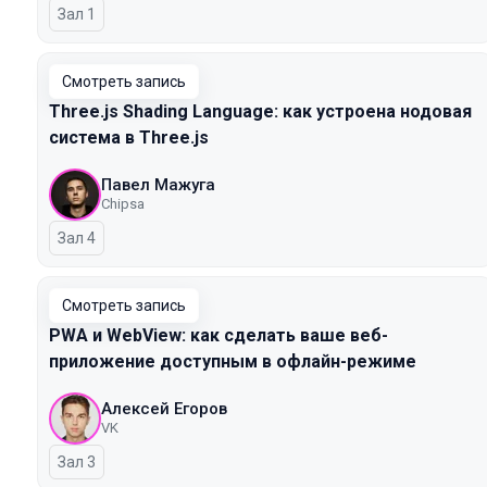
Зал 1
Смотреть запись
Three.js Shading Language: как устроена нодовая
система в Three.js
Павел Мажуга
Chipsa
Зал 4
Смотреть запись
PWA и WebView: как сделать ваше веб-
приложение доступным в офлайн-режиме
Алексей Егоров
VK
Зал 3