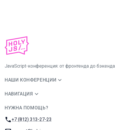
JavaScript-конференция: от фронтенда до бэкенда
НАШИ КОНФЕРЕНЦИИ
НАВИГАЦИЯ
НУЖНА ПОМОЩЬ?
JUG Ru Group
Телефон:
+7 (812) 313-27-23