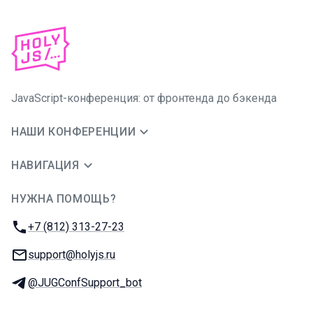
JavaScript-конференция: от фронтенда до бэкенда
НАШИ КОНФЕРЕНЦИИ
НАВИГАЦИЯ
НУЖНА ПОМОЩЬ?
JUG Ru Group
Телефон:
+7 (812) 313-27-23
E-mail:
support@holyjs.ru
Телеграм:
@JUGConfSupport_bot