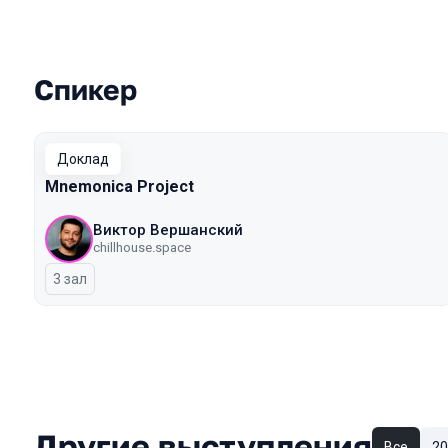
Спикер
Выступления в сезоне 2026 Autumn
Доклад
Mnemonica Project
Виктор Вершанский
chillhouse.space
3 зал
Другие выступления
Все
20