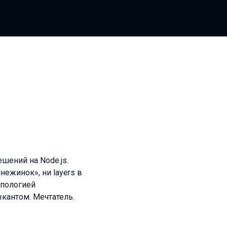
шений на Node.js.
снежинок», ни layers в
опологией
кантом. Мечтатель.