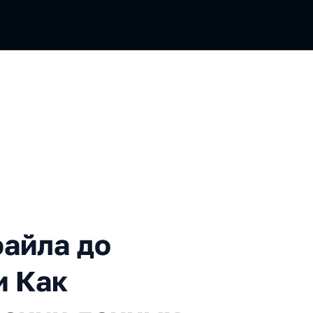
 до редактирования, или К
файла до
и Как