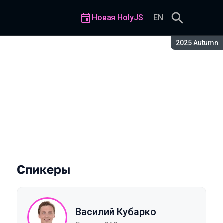
Новая HolyJS
EN
Сезон:
2025 Autumn
ак просчитать 1000 страниц
Спикеры
Василий Кубарко