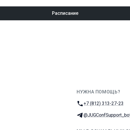
Расписание
НУЖНА ПОМОЩЬ?
JUG Ru Group
Телефон:
+7 (812) 313-27-23
Телеграм:
@JUGConfSupport_bo