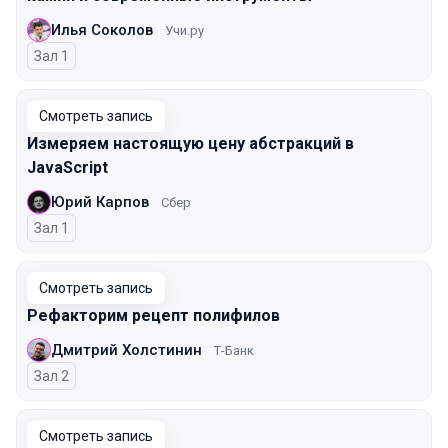
Илья Соколов
Учи.ру
Зал 1
Смотреть запись
Измеряем настоящую цену абстракций в
JavaScript
Юрий Карпов
Сбер
Зал 1
Смотреть запись
Рефакторим рецепт полифилов
Дмитрий Холстинин
Т-Банк
Зал 2
Смотреть запись