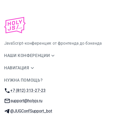
JavaScript-конференция: от фронтенда до бэкенда
НАШИ КОНФЕРЕНЦИИ
НАВИГАЦИЯ
НУЖНА ПОМОЩЬ?
JUG Ru Group
Телефон:
+7 (812) 313-27-23
E-mail:
support@holyjs.ru
Телеграм:
@JUGConfSupport_bot